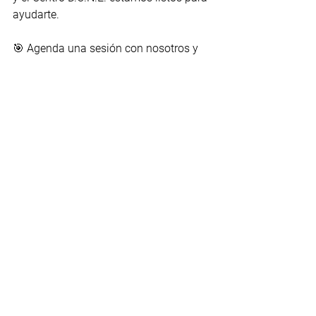
ayudarte.
🎯 Agenda una sesión con nosotros y 
comienza a dar los primeros pasos 
hacia tu emprendimiento.
📩 Visítanos en 
Encamínate PR
 y 
descubre los recursos que tenemos 
para ti.
El mejor momento para empezar fue 
ayer. El segundo mejor momento es 
hoy. 🚀
Las ideas tienen poder, pero 
solo cuando las conviertes en 
acción. Atrévete a dar el 
primer paso y verás cómo tu 