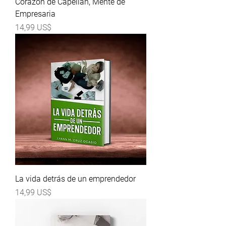
Corazón de Capellán, Mente de
Empresaria
Precio
14,99 US$
La vida detrás de un emprendedor
Precio
14,99 US$