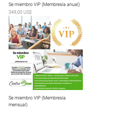
Se miembro VIP (Membresía anual)
Precio
349,00 US$
Se miembro VIP (Membresía
mensual)
Precio
35,00 US$