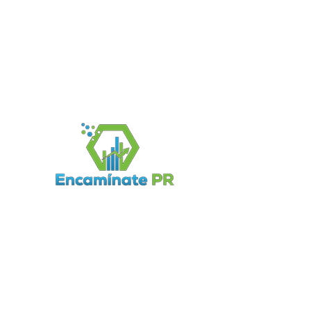
CONTACTO
787-964-7872
info@encaminatepr.com
PO Box 1251, Fajardo PR 00738
INFORMACIÓN