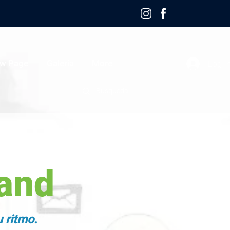
w Page
Galeria
More
Log I
and
 ritmo.