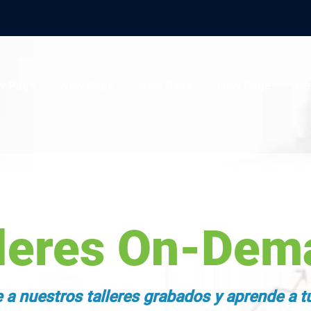
w Page
New Page
New Page
New Page
Ne
lleres On-Dem
a nuestros talleres grabados y aprende a tu