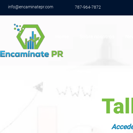
info@encaminatepr.com
787-964-7872
Home
Sobre nosotros
Ne
Ta
Accede 